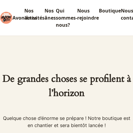
Nos
Nos
Qui
Nous
Boutique
Nou
Avon'ânes
activités
ânes
sommes-
rejoindre
cont
nous?
De grandes choses se profilent à
l’horizon
Quelque chose d’énorme se prépare ! Notre boutique est
en chantier et sera bientôt lancée !