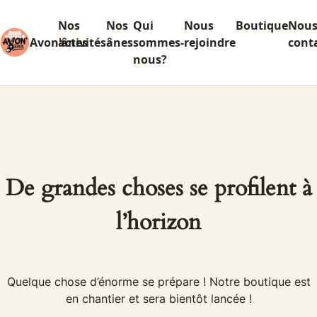
Nos
Nos
Qui
Nous
Boutique
Nou
Avon'ânes
activités
ânes
sommes-
rejoindre
cont
nous?
De grandes choses se profilent à
l’horizon
Quelque chose d’énorme se prépare ! Notre boutique est
en chantier et sera bientôt lancée !