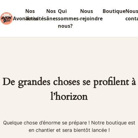
Nos
Nos
Qui
Nous
Boutique
Nou
Avon'ânes
activités
ânes
sommes-
rejoindre
cont
nous?
De grandes choses se profilent à
l’horizon
Quelque chose d’énorme se prépare ! Notre boutique est
en chantier et sera bientôt lancée !